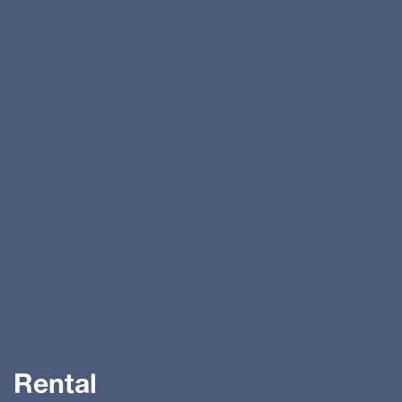
Rental
Service