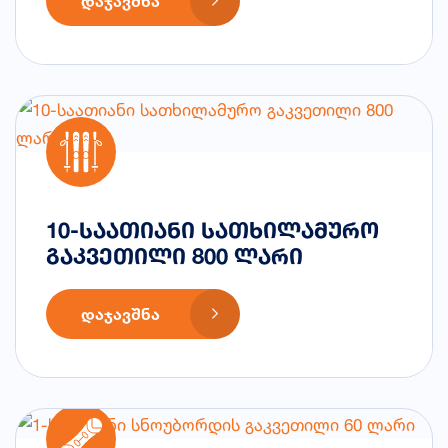
ᲓᲐᲯᲐᲕᲨᲜᲐ
10-საათიანი სათხილამურო
გაკვეთილი 800 ლარი
ᲓᲐᲯᲐᲕᲨᲜᲐ