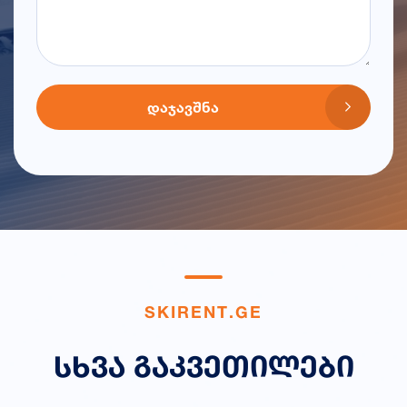
ᲓᲐᲯᲐᲕᲨᲜᲐ
S
K
I
R
E
N
T
.
G
E
ს
ხ
ვ
ა
გ
ა
კ
ვ
ე
თ
ი
ლ
ე
ბ
ი