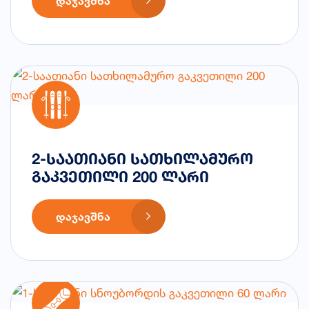
ᲓᲐᲯᲐᲕᲨᲜᲐ
2-საათიანი სათხილამურო
გაკვეთილი 200 ლარი
ᲓᲐᲯᲐᲕᲨᲜᲐ