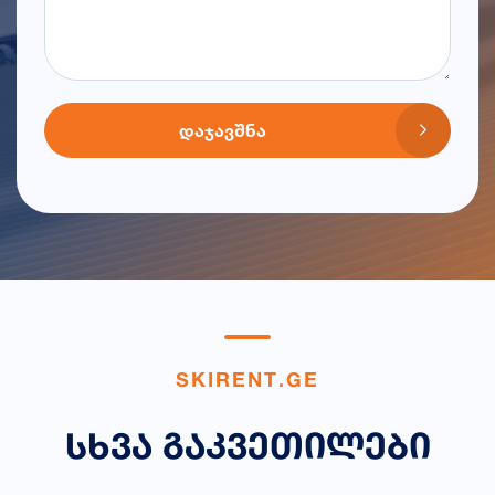
ᲓᲐᲯᲐᲕᲨᲜᲐ
S
K
I
R
E
N
T
.
G
E
ს
ხ
ვ
ა
გ
ა
კ
ვ
ე
თ
ი
ლ
ე
ბ
ი